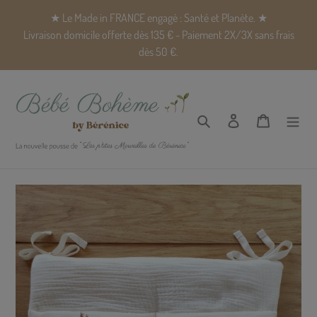
Passer
★ Le Made in FRANCE engagé : Santé et Planète. ★
au
Livraison domicile offerte dès 135 € - Paiement 2X/3X sans frais
contenu
dès 50 €.
Rechercher
Se connecter
Panier