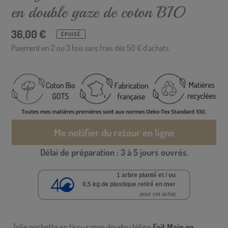
en double gaze de coton BIO
Prix
36,00 €
ÉPUISÉ
normal
Paiement en 2 ou 3 fois sans frais dès 50 € d'achats.
Me notifier du retour en ligne
Délai de préparation : 3 à 5 jours ouvrés.
1 arbre planté et / ou
0,5 kg de plastique retiré en mer
pour cet achat
Powered by
Ajout
d'un
Jolie pochette en tissu range doudou tétine
Fait Main en