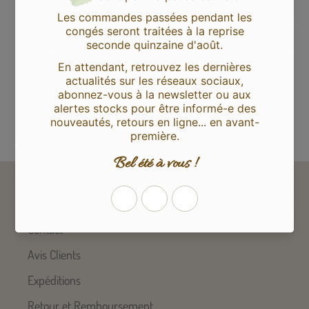
Avis Clients
Soyez le premier à écrire un avis
Écrire un avis
Aide et support
Contact
Avis Clients
Expéditions
Retour et Remboursement