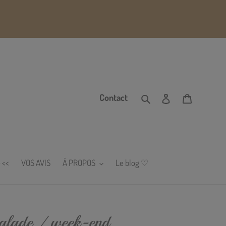
Rechercher
Se connecter
Panier
Contact
 <<
VOS AVIS
À PROPOS
Le blog ♡
balade / week-end