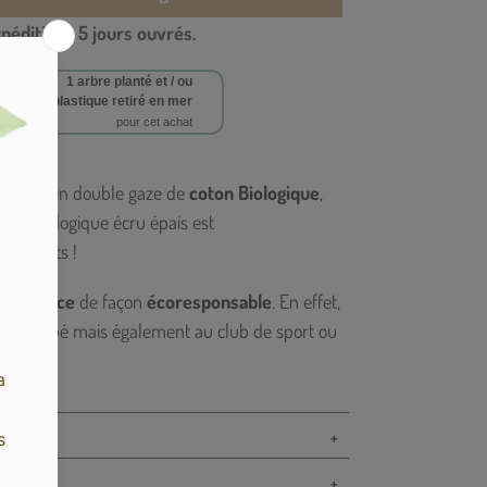
xpédition : 5 jours ouvrés.
1 arbre planté et / ou
,5 kg de plastique retiré en mer
pour cet achat
Powered by
eek-end en double gaze de
coton Biologique
,
oton biologique écru épais est
s parents !
 en France
de façon
écoresponsable
. En effet,
s avec bébé mais également au club de sport ou
 format
et ses
multiples rangements
, ses