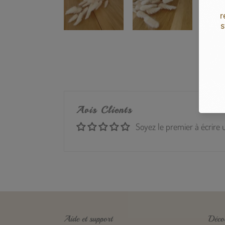
Avis Clients
Soyez le premier à écrire 
Aide et support
Déco