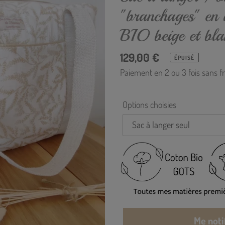
–
"branchages" en 
BIO beige et bla
Prix
129,00 €
ÉPUISÉ
normal
Paiement en 2 ou 3 fois sans fr
Options choisies
Me noti