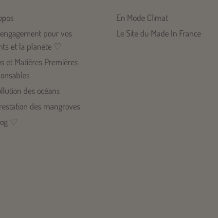
opos
En Mode Climat
engagement pour vos
Le Site du Made In France
nts et la planète ♡
us et Matières Premières
onsables
llution des océans
restation des mangroves
log ♡