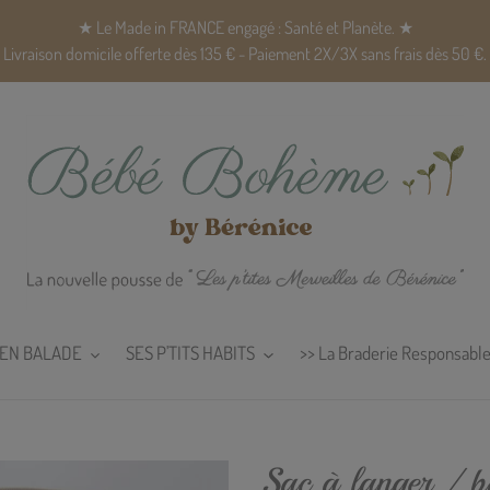
★ Le Made in FRANCE engagé : Santé et Planète. ★
Livraison domicile offerte dès 135 € - Paiement 2X/3X sans frais dès 50 €.
EN BALADE
SES P'TITS HABITS
>> La Braderie Responsable
Sac à langer / 