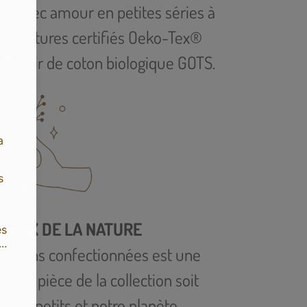
sée avec amour en petites séries à
 de teintures certifiés Oeko-Tex®
 partir de coton biologique GOTS.
UEUX DE LA NATURE
réations confectionnées est une
haque pièce de la collection soit
out-petits et notre planète.