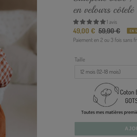
–
en velours côtelé
1 avis
Prix
49,00 €
Prix
59,90 €
EN 
réduit
Paiement en 2 ou 3 fois sans fr
normal
Taille
AJO