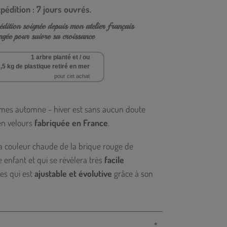
xpédition : 7 jours ouvrés.
dition soignée depuis mon atelier français
gée pour suivre sa croissance
1 arbre planté et / ou
,5 kg de plastique retiré en mer
pour cet achat
Powered by
mes automne - hiver est sans aucun doute
n velours
fabriquée en France
.
a couleur chaude de la brique rouge de
 enfant et qui se révélera très
facile
les qui est
ajustable et évolutive
grâce à son
l
fabriqué en France
, qui va parfaitement avec
l.
et douillette
dispose de
deux poches
sur les