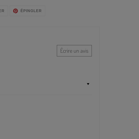
TWEETER
ÉPINGLER
ER
ÉPINGLER
SUR
SUR
TWITTER
PINTEREST
Écrire un avis