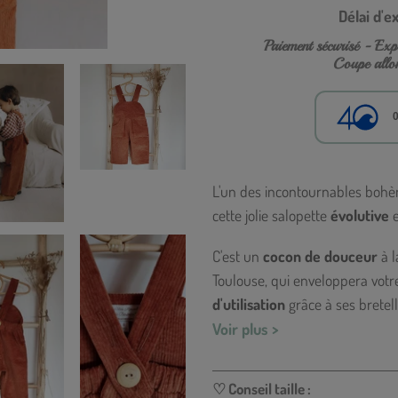
Délai d'e
Paiement sécurisé - Expé
Coupe allon
0
Ajout
d'un
L'un des incontournables bohè
produit
cette jolie salopette
évolutive
e
à
C'est un
cocon de douceur
à l
votre
Toulouse, qui enveloppera votre
panier
d'utilisation
grâce à ses bretel
joli gros
bouton en bois
centra
Voir plus >
son style authentique et nature
♡ Conseil taille :
Cette jolie salopette
moelleuse 