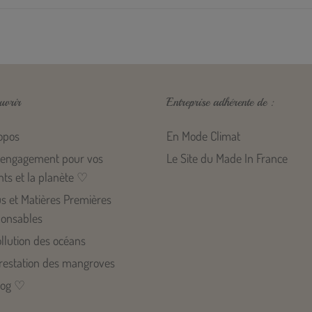
uvrir
Entreprise adhérente de :
opos
En Mode Climat
engagement pour vos
Le Site du Made In France
nts et la planète ♡
us et Matières Premières
onsables
llution des océans
restation des mangroves
log ♡