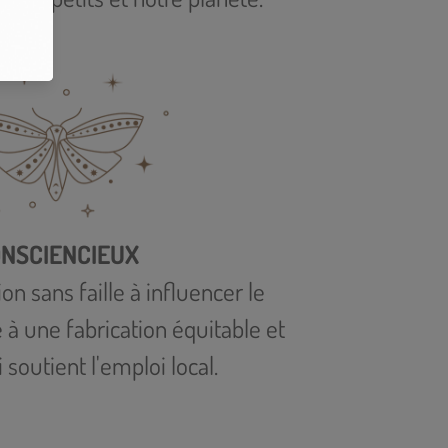
NSCIENCIEUX
n sans faille à influencer le
à une fabrication équitable et
 soutient l'emploi local.