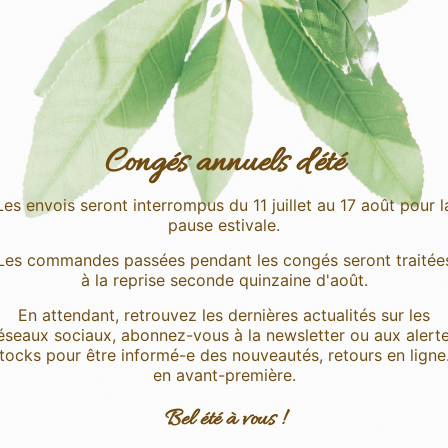
Cette pièce est réali
partir de tissus et
fabriqués en Europe à
RESPECT
La durabilité des c
priorité afin que c
douce pour nos t