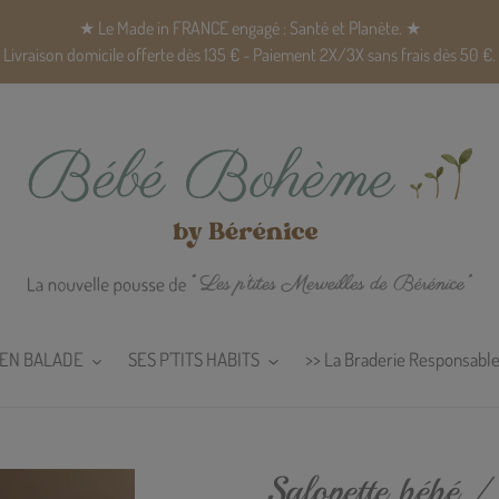
★ Le Made in FRANCE engagé : Santé et Planète. ★
Livraison domicile offerte dès 135 € - Paiement 2X/3X sans frais dès 50 €.
EN BALADE
SES P'TITS HABITS
>> La Braderie Responsable
Salopette bébé 