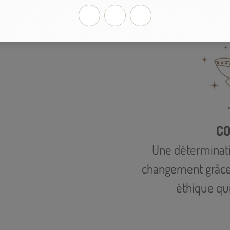
CO
Une déterminatio
changement grâce 
éthique qui