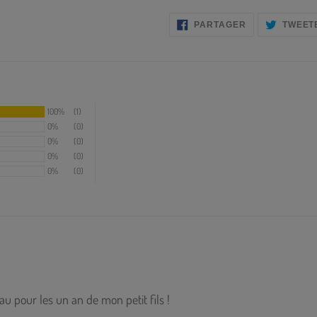
PARTAGER
PARTAGER
TWEET
SUR
FACEBOOK
100%
(1)
0%
(0)
0%
(0)
0%
(0)
0%
(0)
au pour les un an de mon petit fils !