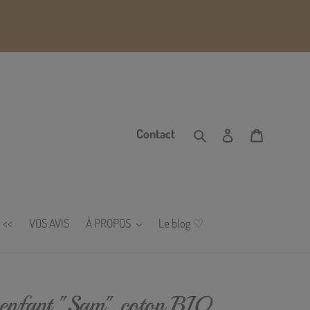
Rechercher
Se connecter
Panier
Contact
 <<
VOS AVIS
À PROPOS
Le blog ♡
/ enfant "Sam" coton BIO